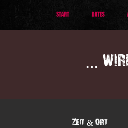
START
DATES
... wi
Zeit & Ort